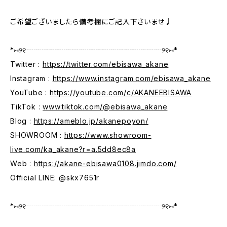
ご希望ございましたら備考欄にご記入下さいませ♩
*⑅︎୨୧┈┈┈┈┈┈┈┈┈┈┈┈┈┈┈┈┈┈୨୧⑅︎*
Twitter :
https://twitter.com/ebisawa_akane
Instagram :
https://www.instagram.com/ebisawa_akane
YouTube :
https://youtube.com/c/AKANEEBISAWA
TikTok :
www.tiktok.com/@ebisawa_akane
Blog :
https://ameblo.jp/akanepoyon/
SHOWROOM :
https://www.showroom-
live.com/ka_akane?r=a.5dd8ec8a
Web :
https://akane-ebisawa0108.jimdo.com/
Official LINE: @skx7651r
*⑅︎୨୧┈┈┈┈┈┈┈┈┈┈┈┈┈┈┈┈┈┈୨୧⑅︎*