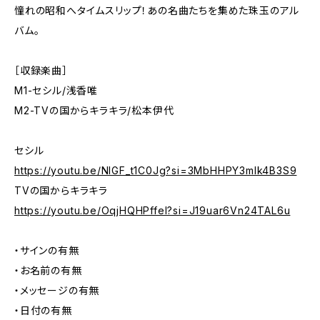
憧れの昭和へタイムスリップ！あの名曲たちを集めた珠玉のアル
バム。
［収録楽曲］
M1-セシル/浅香唯
M2-TVの国からキラキラ/松本伊代
セシル
https://youtu.be/NlGF_t1C0Jg?si=3MbHHPY3mlk4B3S9
TVの国からキラキラ
https://youtu.be/OqjHQHPffeI?si=J19uar6Vn24TAL6u
・サインの有無
・お名前の有無
・メッセージの有無
・日付の有無