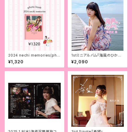
2024 nechi memories(pho
1stミニアルバム『海風のひか
to book)【送料無料】
り。』
¥1,320
¥2,090
2025.1.8(水)海老沢茜単独コン
3rd Single『希望』