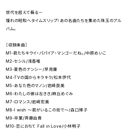
世代を超えて蘇るー
憧れの昭和へタイムスリップ！あの名曲たちを集めた珠玉のアル
バム。
［収録楽曲］
M1-君たちキウイ・パパイア・マンゴーだね。/中原めいこ
M2-セシル/浅香唯
M3-夏色のナンシー/早見優
M4-TVの国からキラキラ/松本伊代
M5-あなた色のマノン/岩崎良美
M6-わたしの彼は左きき/麻丘めぐみ
M7-ロマンス/岩崎宏美
M8-I wish 〜君がいるこの街で〜/森口博子
M9-卒業/斉藤由貴
M10-恋におちて Fall in Love/小林明子