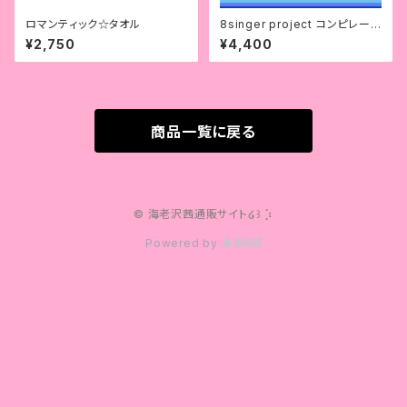
ロマンティック☆タオル
8singer project コンピレーシ
ョンアルバム
¥2,750
¥4,400
商品一覧に戻る
© 海老沢茜通販サイト໒꒱ ⡱
Powered by