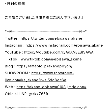
・日付の有無
ご希望ございましたら備考欄にご記入下さいませ♩
*⑅︎୨୧┈┈┈┈┈┈┈┈┈┈┈┈┈┈┈┈┈┈୨୧⑅︎*
Twitter :
https://twitter.com/ebisawa_akane
Instagram :
https://www.instagram.com/ebisawa_akane
YouTube :
https://youtube.com/c/AKANEEBISAWA
TikTok :
www.tiktok.com/@ebisawa_akane
Blog :
https://ameblo.jp/akanepoyon/
SHOWROOM :
https://www.showroom-
live.com/ka_akane?r=a.5dd8ec8a
Web :
https://akane-ebisawa0108.jimdo.com/
Official LINE: @skx7651r
*⑅︎୨୧┈┈┈┈┈┈┈┈┈┈┈┈┈┈┈┈┈┈୨୧⑅︎*