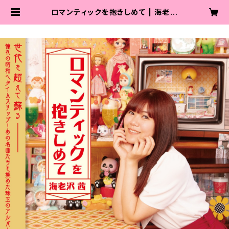
ロマンティックを抱きしめて | 海老沢
茜通販サイト໒꒱ ⡱