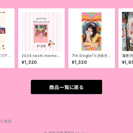
年ツア
2024 nechi memori
7th Single『ときめき⭐︎
海老沢
es(photo book)【送
レトロ』
弾
¥1,320
¥1,320
¥1,6
料無料】
商品一覧に戻る
づく表記