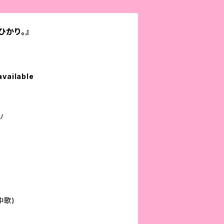
ひかり。』
available
ﾉ
中歌)