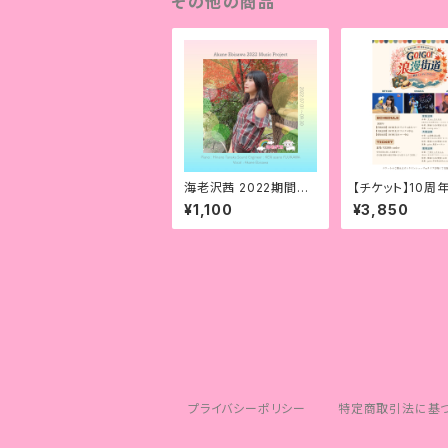
その他の商品
海老沢茜 2022期間限
【チケット】10周
定Single 【3/4】
ーチケット
¥1,100
¥3,850
プライバシーポリシー
特定商取引法に基