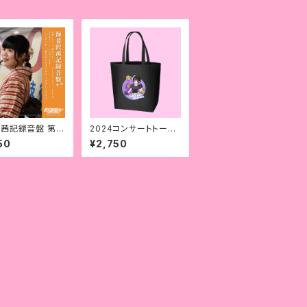
茜記録音盤 第一
2024コンサートトート
バック
50
¥2,750