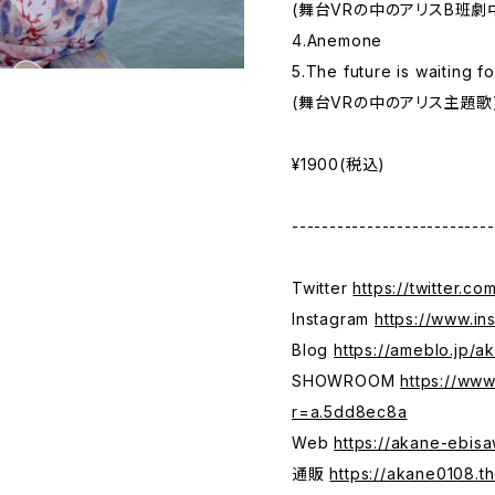
(舞台VRの中のアリスB班劇
‪4.Anemone‬
‪5.The future is waiting fo
‪(舞台VRの中のアリス主題歌)
¥1900(税込)
---------------------------
Twitter
https://twitter.c
Instagram
https://www.i
Blog
https://ameblo.jp/
SHOWROOM
https://ww
r=a.5dd8ec8a
Web
https://akane-ebis
通販
https://akane0108.t