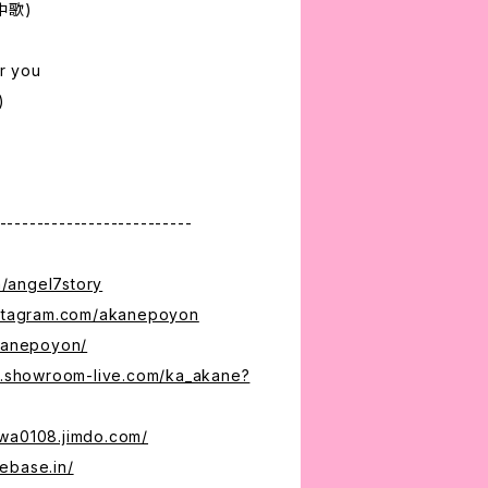
中歌)
r you‬
‬
--------------------------
om/angel7story
nstagram.com/akanepoyon
akanepoyon/
w.showroom-live.com/ka_akane?
awa0108.jimdo.com/
hebase.in/