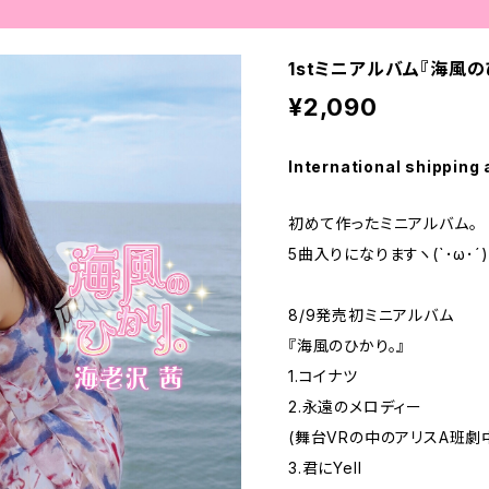
1stミニアルバム『海風の
¥2,090
International shipping 
初めて作ったミニアルバム。
5曲入りになりますヽ(`･ω･´)
‪8/9発売初ミニアルバム‬
‪『海風のひかり。』‬
‪1.コイナツ‬
‪2.永遠のメロディー‬
(舞台VRの中のアリスA班劇
‪3.君にYell‬