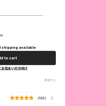
---------------------------
om
l shipping available
d to cart
にお住まいの方向け
通報する
(100)