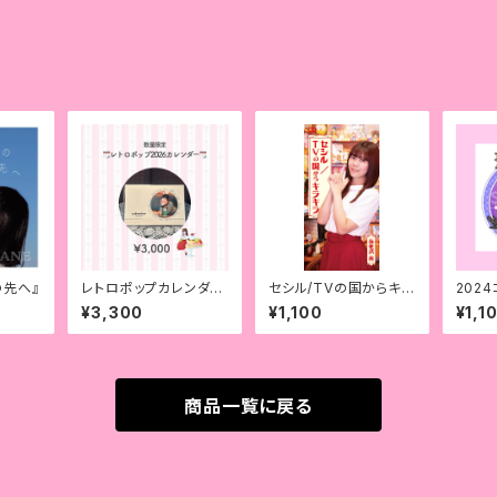
その先へ』
レトロポップカレンダー
セシル/TVの国からキラ
202
2026
キラ【限定】
ルキー
¥3,300
¥1,100
¥1,1
商品一覧に戻る