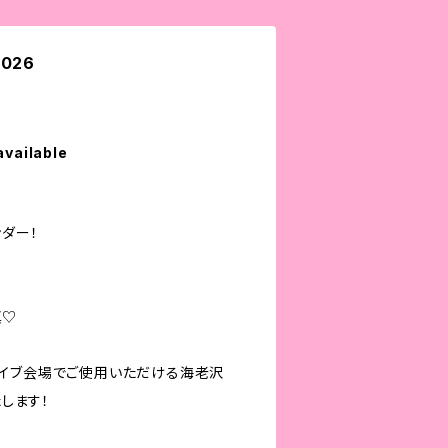
026
available
ンダー！
♡
真♡
イブ会場でご使用いただける海老沢
たします！