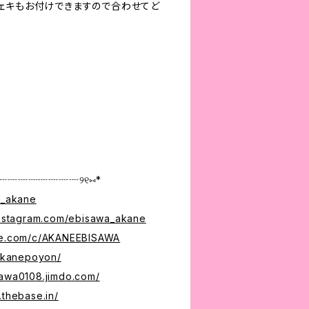
ェキもお付けできますので合わせてど
┈┈┈┈┈┈┈┈୨୧⑅︎*
a_akane
instagram.com/ebisawa_akane
ube.com/c/AKANEEBISAWA
/akanepoyon/
sawa0108.jimdo.com/
.thebase.in/