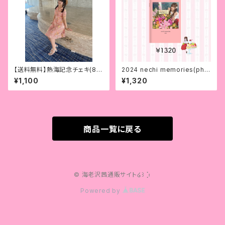
【送料無料】熱海記念チェキ(8/1
2024 nechi memories(pho
5まで)
to book)【送料無料】
¥1,100
¥1,320
商品一覧に戻る
© 海老沢茜通販サイト໒꒱ ⡱
Powered by