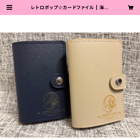
レトロポップ☆カードファイル | 海老
沢茜通販サイト໒꒱ ⡱